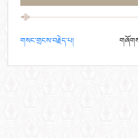
གསང་གྲངས་བརྗེད་པ།
གཞོགས