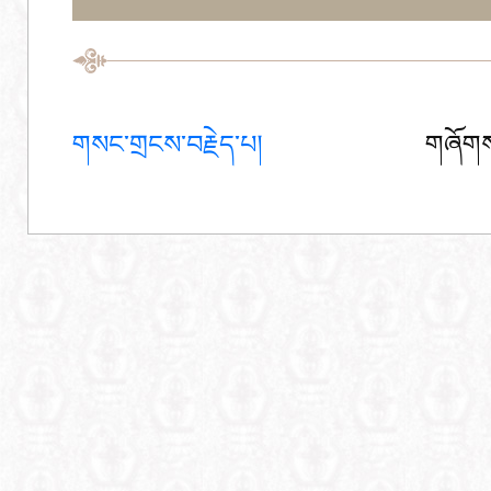
གསང་གྲངས་བརྗེད་པ།
གཞོགས