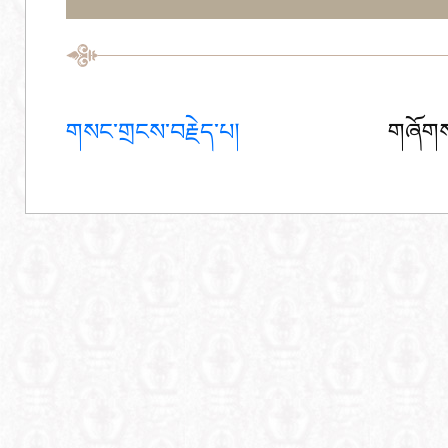
གསང་གྲངས་བརྗེད་པ།
གཞོགས