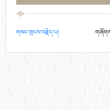
གསང་གྲངས་བརྗེད་པ།
གཞོགས