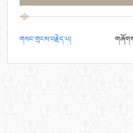
གསང་གྲངས་བརྗེད་པ།
གཞོགས