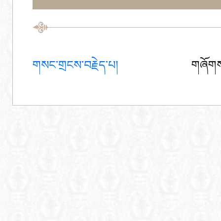
གསང་གྲངས་བརྗེད་པ།
གཞོགས