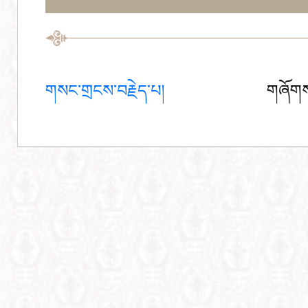
གསང་གྲངས་བརྗེད་པ།
གཞོགས