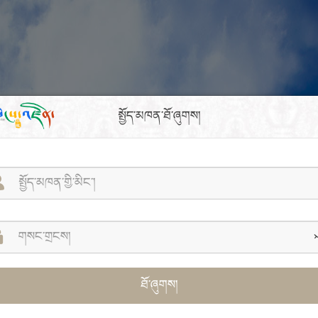
སྤྱོད་མཁན་ཐོ་ཞུགས།
ཐོ་ཞུགས།