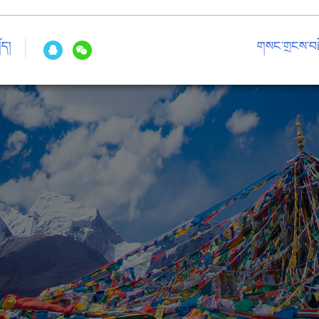
ོད།
གསང་གྲངས་བརྗ