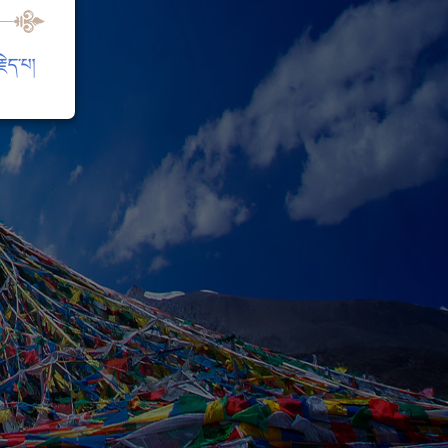
ེད་པ།