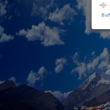
ཐོ་འག