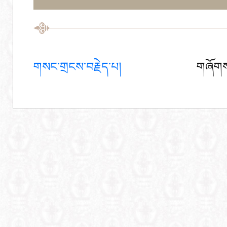
གསང་གྲངས་བརྗེད་པ།
གཞོགས