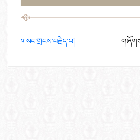
གསང་གྲངས་བརྗེད་པ།
གཞོགས