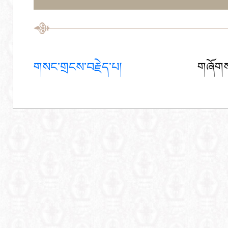
གསང་གྲངས་བརྗེད་པ།
གཞོགས