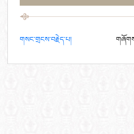
གསང་གྲངས་བརྗེད་པ།
གཞོགས