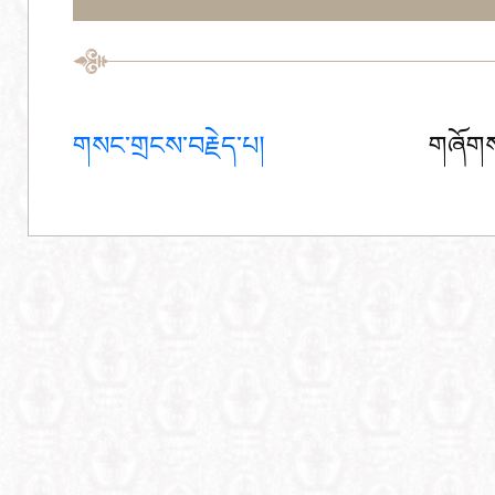
གསང་གྲངས་བརྗེད་པ།
གཞོགས