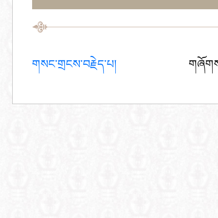
གསང་གྲངས་བརྗེད་པ།
གཞོགས