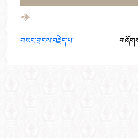
གསང་གྲངས་བརྗེད་པ།
གཞོགས