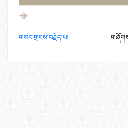
གསང་གྲངས་བརྗེད་པ།
གཞོགས