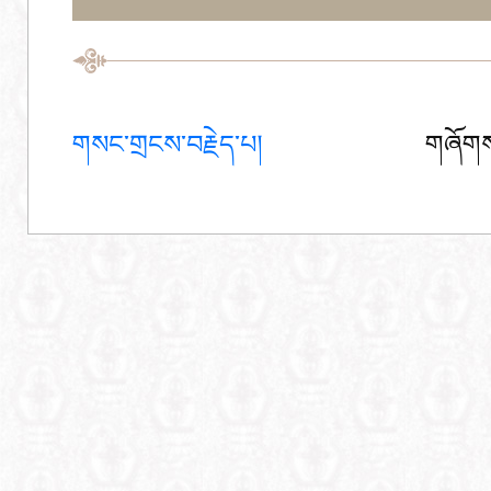
གསང་གྲངས་བརྗེད་པ།
གཞོགས