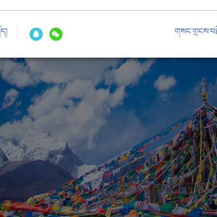
ོད།
གསང་གྲངས་བརྗ