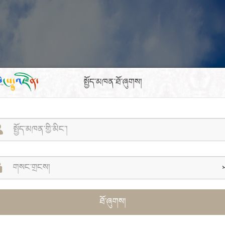
སྤྱོད་མཁན་ཐོ་ཞུགས།
ཐོ་ཞུགས།