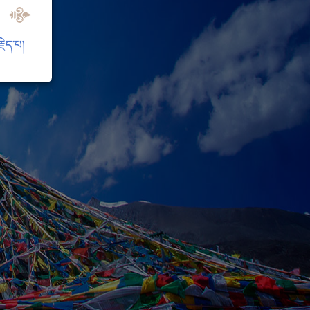
ེད་པ།