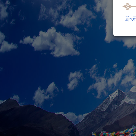
ཐོ་འག