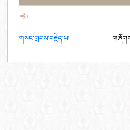
གསང་གྲངས་བརྗེད་པ།
གཞོགས