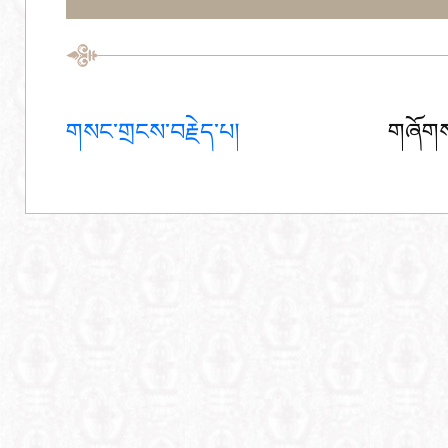
གསང་གྲངས་བརྗེད་པ།
གཞོགས