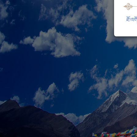
ཐོ་འག