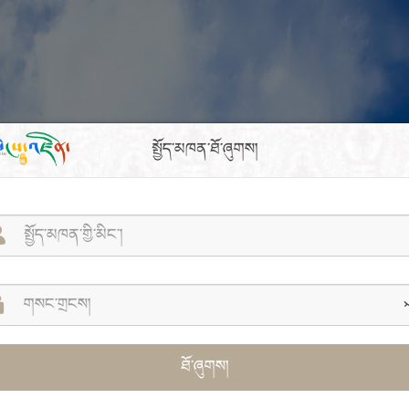
སྤྱོད་མཁན་ཐོ་ཞུགས།
ཐོ་ཞུགས།