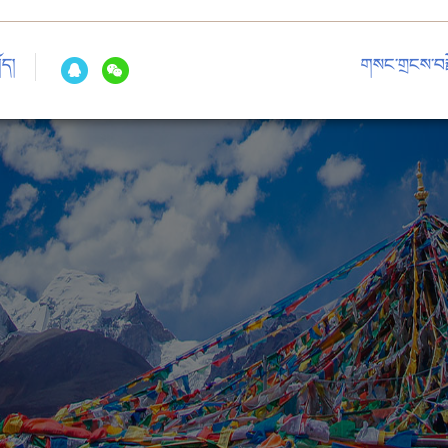
ོད།
གསང་གྲངས་བརྗ