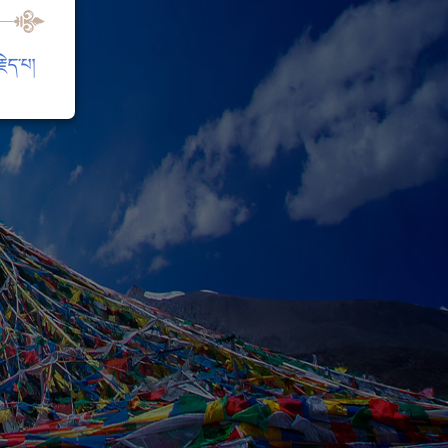
ེད་པ།