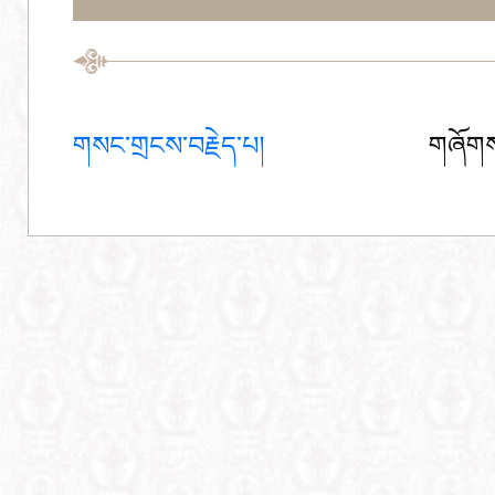
གསང་གྲངས་བརྗེད་པ།
གཞོགས