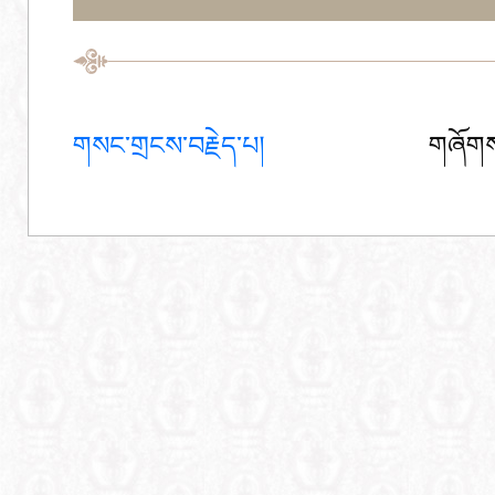
གསང་གྲངས་བརྗེད་པ།
གཞོགས