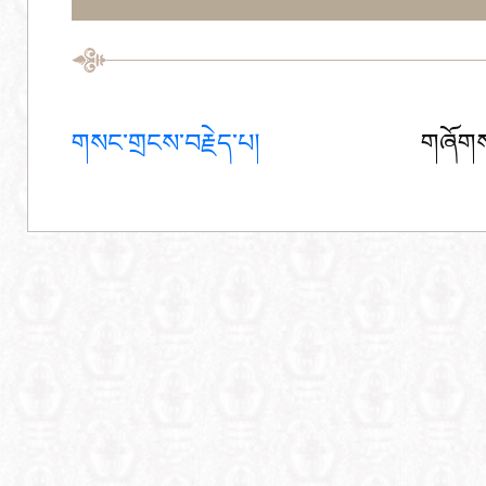
གསང་གྲངས་བརྗེད་པ།
གཞོགས