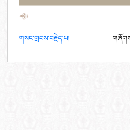
གསང་གྲངས་བརྗེད་པ།
གཞོགས