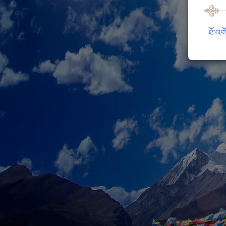
ཐོ་འག