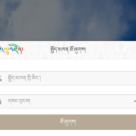
སྤྱོད་མཁན་ཐོ་ཞུགས།
ཐོ་ཞུགས།