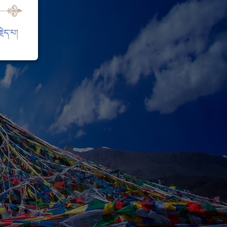
ེད་པ།