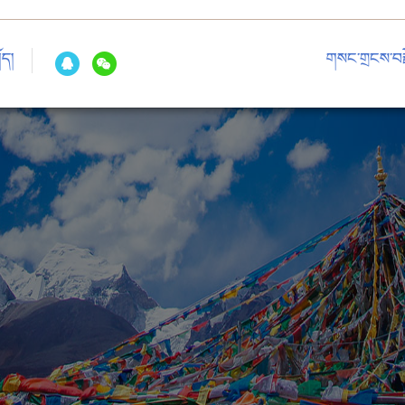
ོད།
གསང་གྲངས་བརྗ