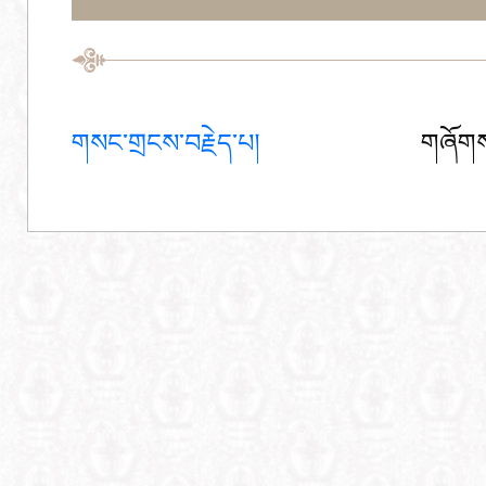
གསང་གྲངས་བརྗེད་པ།
གཞོགས