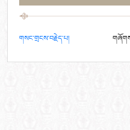
གསང་གྲངས་བརྗེད་པ།
གཞོགས