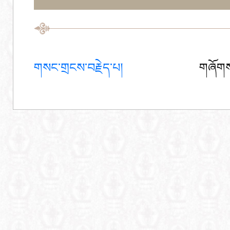
གསང་གྲངས་བརྗེད་པ།
གཞོགས