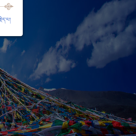
ེད་པ།