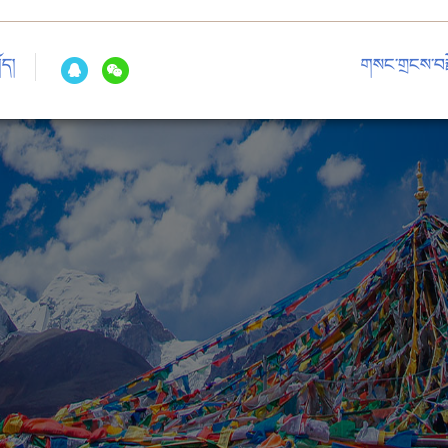
ོད།
གསང་གྲངས་བརྗ