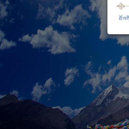
ཐོ་འག