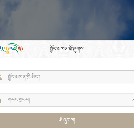
སྤྱོད་མཁན་ཐོ་ཞུགས།
ཐོ་ཞུགས།