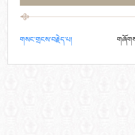
གསང་གྲངས་བརྗེད་པ།
གཞོགས