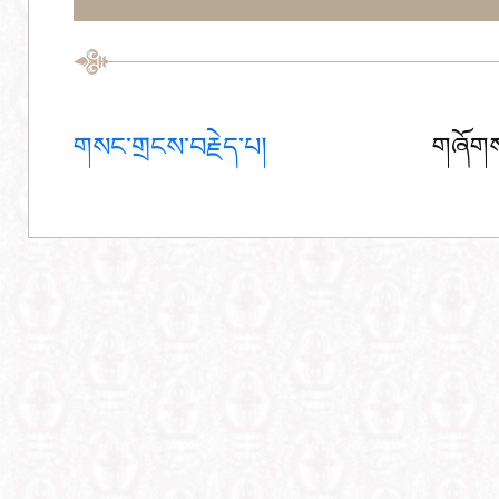
གསང་གྲངས་བརྗེད་པ།
གཞོགས