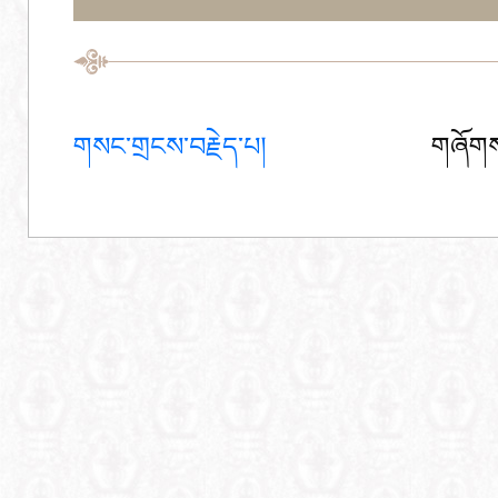
གསང་གྲངས་བརྗེད་པ།
གཞོགས