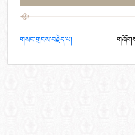
གསང་གྲངས་བརྗེད་པ།
གཞོགས