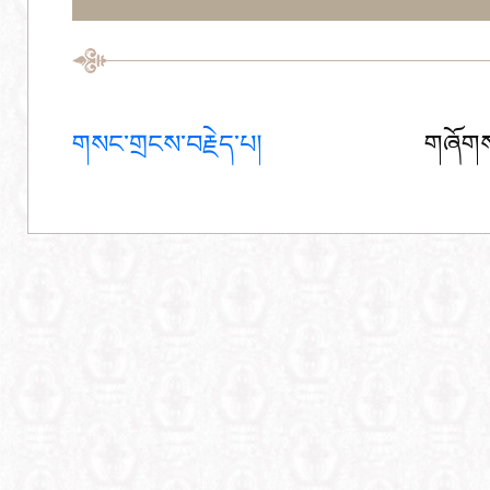
གསང་གྲངས་བརྗེད་པ།
གཞོགས