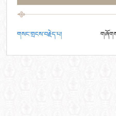
གསང་གྲངས་བརྗེད་པ།
གཞོགས