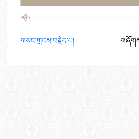
གསང་གྲངས་བརྗེད་པ།
གཞོགས