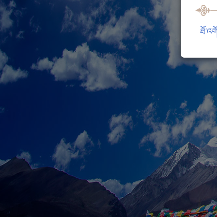
ཐོ་འག