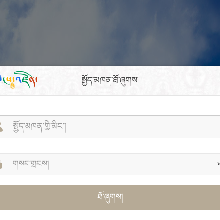
སྤྱོད་མཁན་ཐོ་ཞུགས།
ཐོ་ཞུགས།