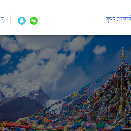
ོད།
གསང་གྲངས་བརྗ