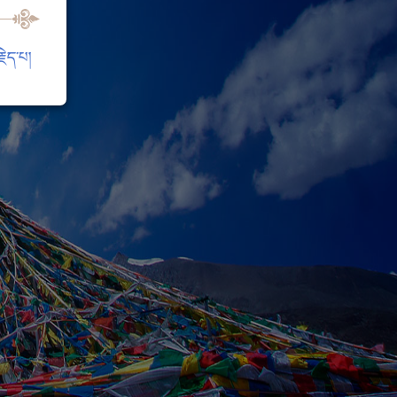
ེད་པ།