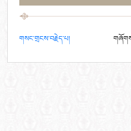
གསང་གྲངས་བརྗེད་པ།
གཞོགས