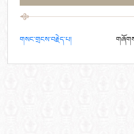
གསང་གྲངས་བརྗེད་པ།
གཞོགས