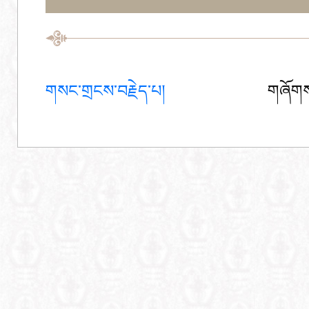
གསང་གྲངས་བརྗེད་པ།
གཞོགས