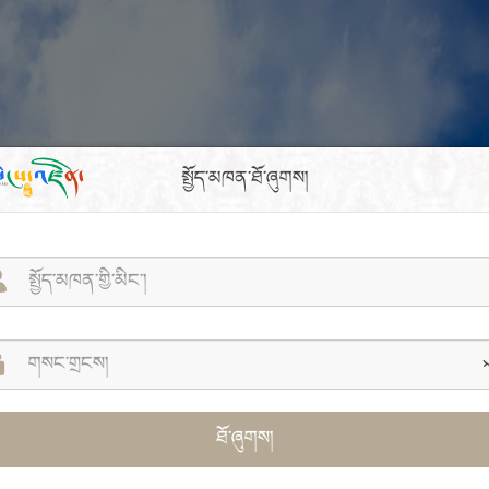
སྤྱོད་མཁན་ཐོ་ཞུགས།
ཐོ་ཞུགས།