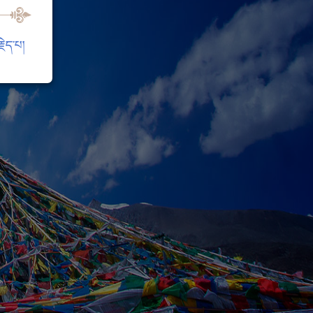
ེད་པ།