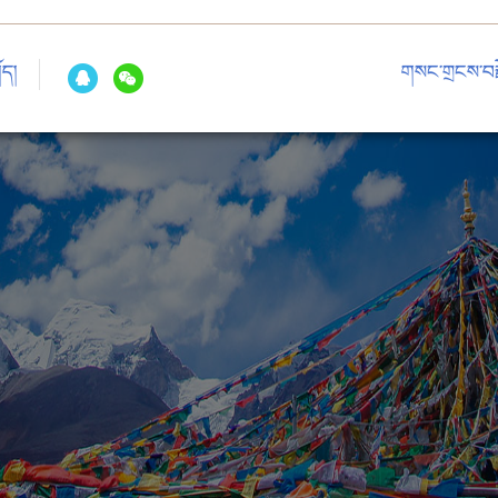
ོད།
གསང་གྲངས་བརྗ