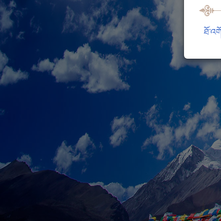
ཐོ་འག