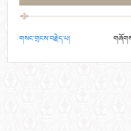
གསང་གྲངས་བརྗེད་པ།
གཞོགས