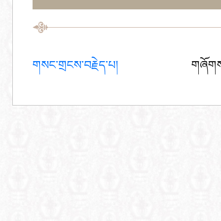
གསང་གྲངས་བརྗེད་པ།
གཞོགས