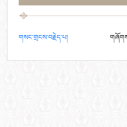
གསང་གྲངས་བརྗེད་པ།
གཞོགས