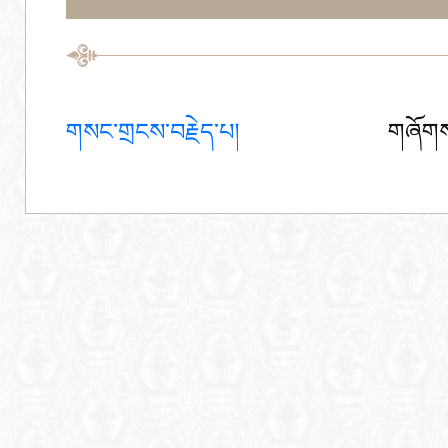
གསང་གྲངས་བརྗེད་པ།
གཞོགས