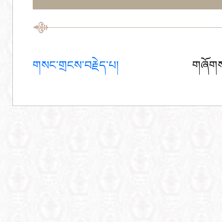
གསང་གྲངས་བརྗེད་པ།
གཞོགས