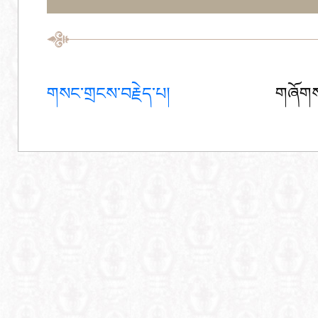
གསང་གྲངས་བརྗེད་པ།
གཞོགས