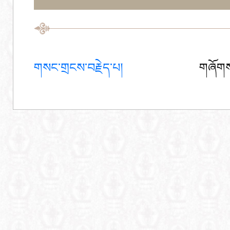
གསང་གྲངས་བརྗེད་པ།
གཞོགས