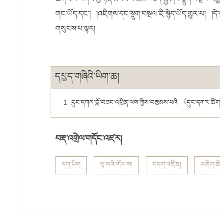
ཆགས་པ་སོགས་ཀྱི་ཉོན་མོངས་པ་ཐམས་ཅད་སྐྱེ་ཞིང་སྡུག་བསྔལ་བ
གང་ཡོད་དང༌། །འཇིགས་དང་སྡུག་བསྔལ་ཇི་སྙེད་ཡོད་གྱུར་པ། །དེ་
གསུངས་པ་ལྟར།
དཔྱད་གཞིའི་ཡིག་ཆ།
1
དུང་དཀར་བློ་བཟང་འཕྲིན་ལས་ཀྱིས་བརྩམས་པའི 《དུང་དཀར་ཚིག་མཛ
བརྡ་འགྲེལ་གདོང་འཛར།
དག་ཡིག
ལྟ་བའི་གོལ་ས།
བདག་འཛིན།
འཇིག་ཚ