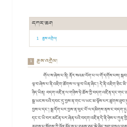
དཀར་ཆག
1 རྒྱས་འགྲེལ།
རྒྱས་འགྲེལ།
1
གོལ་ས་ཞེས་པ་ནི། ནོར་སའམ་ལོག་པ་ལ་གོ་དགོས་པས། སྐབས
ལྟ་བ་ཞེས་པ་ནི་འཇིག་ཚོགས་ལ་ལྟ་བ་ཡིན་ཞིང༌། དེ་ནི་འཇིག་ཅིང
ཉིད་ཡིན། བདག་འཛིན་ལ་གཉིས་ཏེ་ཆོས་ཀྱི་བདག་འཛིན་དང་གང་ཟག་
སྒྲ་ཡངས་པའི་དབང་དུ་བྱས་ན་གང་ལ་ཡང་མ་ལྟོས་པར་ཚུགས་ཐུབ་
བྱས་པ་དང༌། སྒྲ་དོག་པར་བྱས་ན་ཕུང་པོ་ལ་དམིགས་ནས་ང་བདག་ཏུ
དང་ང་ཡི་བར་མངོན་པར་ཞེན་པའི་བདག་འཛིན་དེ་ནི་ཉེས་པ་ཀུན་