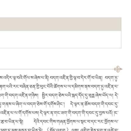
་འདིར་ལྟ་བའི་གོལ་ས་ཞེས་པ་ནི། བདག་འཛིན་གྱི་ལྟ་བ་དེར་གོ་བ་ཡིན། བདག་ཏུ་
་མི་རྟག་པའི་རང་བཞིན་ཅན་གྱི་ཕུང་པོའི་ཚོགས་པ་ལ་དམིགས་ནས་བདག་ཏུ་འཛིན་པ་
གི་བདག་འཛིན་གཉིས། སྤྱིར་བདག་ཅེས་པའི་སྐད་དོད་དུ་ཨཱཏྨ་ཞེས་ཡོད་ལ། དེ་
ཏུ་གནས་པ་ཞིག་ལ་བདག་ཅེས་གོ་དགོས་ཤིང༌། དེ་ལྟར་ན་ཆོས་བདག་གི་དབང་དུ་
་འཛིན་པ་ལ་གོ་དགོས་པས། དེ་ལྟར་ན་གང་ཟག་གི་བདག་གི་དབང་དུ་བྱས་པའོ། །ང་
གྱི་རྩ་བ་ཡིན་པ་སྟེ། དེའི་དབང་གིས་གཞན་ཕྱོགས་ལ་སྡང་བ་དང་རང་ཕྱོགས་ལ་