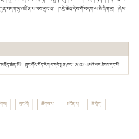
རྒྱ་ཕྲག་དུ་མས་མནར་བ་ཡིན་ཏེ། 《སྤྱོད་འཇུག》ལས། འཇིག་རྟེན་དག་ན་འཚེ་བ་
ཀུན་བདག་ཏུ་འཛིན་པ་ལས་བྱུང་ན། །འདྲེ་ཆེན་དེས་ཀོ་བདག་ལ་ཅི་ཞིག་བྱ། །ཞེས་
ོད་ཆེན་མོ》 ཀྲུང་གོའི་བོད་རིག་པ་དཔེ་སྐྲུན་ཁང་། 2002-4པའི་པར་ཐེངས་དང་པོ།
ོགས།
ཕུང་པོ།
ཚོགས་པ།
མངོན་པ།
ཇི་སྙེད།