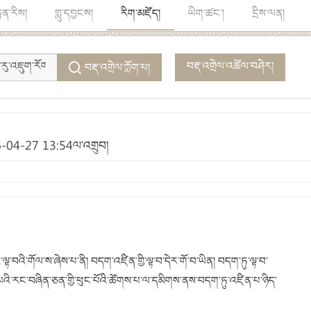
ྙན་རིས།
གླུ་དབྱངས།
རིག་མཛོད།
ཡིག་ཚང་།
དྲིས་ལན།
བརྡ་འགྲེལ་འཚོལ་བཤེར།
བརྡ་འགྲེལ་ཀློག་པ།
26-04-27 13:54ལ་འགྲུབ།
་བའི་གོལ་ས་ཞེས་པ་ནི། བདག་འཛིན་གྱི་ལྟ་བ་དེར་གོ་བ་ཡིན། བདག་ཏུ་ལྟ་བ་
ྟག་པའི་རང་བཞིན་ཅན་གྱི་ཕུང་པོའི་ཚོགས་པ་ལ་དམིགས་ནས་བདག་ཏུ་འཛིན་པ་ཉིད་