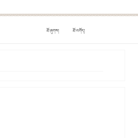
ཐོ་ཞུགས།
ཐོ་འགོད།