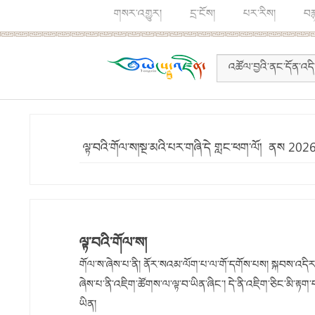
གསར་འགྱུར།
དྲ་ངོས།
པར་རིས།
བར
ལྟ་བའི་གོལ་ས།སྔ་མའི་པར་གཞི་དེ གླང་ཕག་ལོ། ནས 20
ལྟ་བའི་གོལ་ས།
གོལ་ས་ཞེས་པ་ནི། ནོར་སའམ་ལོག་པ་ལ་གོ་དགོས་པས། སྐབས་འདིར་ལྟ
ཞེས་པ་ནི་འཇིག་ཚོགས་ལ་ལྟ་བ་ཡིན་ཞིང༌། དེ་ནི་འཇིག་ཅིང་མི་ར
ཡིན།